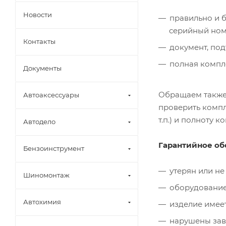
Новости
правильно и 
серийный ном
Контакты
документ, по
полная компл
Документы
Обращаем также 
Автоаксессуары
проверить компл
т.п.) и полноту
Автодело
Гарантийное об
Бензоинструмент
утерян или н
Шиномонтаж
оборудование
Автохимия
изделие имее
нарушены за