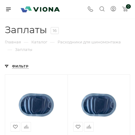
0
Заплаты
16
—
—
Главная
Каталог
Расходники для шиномонтажа
—
Заплаты
ФИЛЬТР