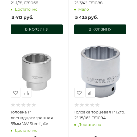
2"-1/8", F81068
2"-3/4", F81088
Достаточно
Мало
3 412
руб.
5 435
руб.
В КОРЗИНУ
В КОРЗИНУ
Головка 1"
Головка торцевая 1" 12гр.
двенадцатигранная
2"-15/16", F81094
55мм "AV Steel", AV-
Достаточно
541055
Достаточно