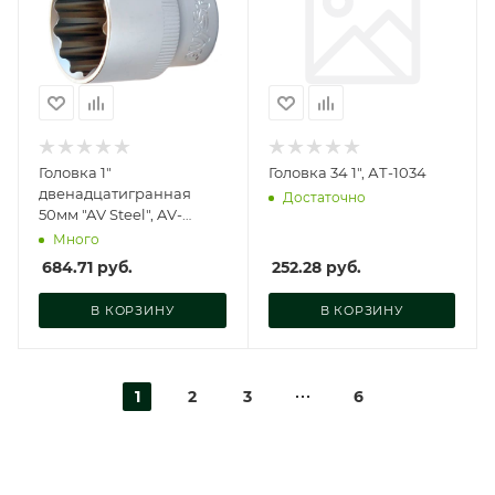
Головка 1"
Головка 34 1", АТ-1034
двенадцатигранная
Достаточно
50мм "AV Steel", AV-
541050
Много
684.71
руб.
252.28
руб.
В КОРЗИНУ
В КОРЗИНУ
1
2
3
6