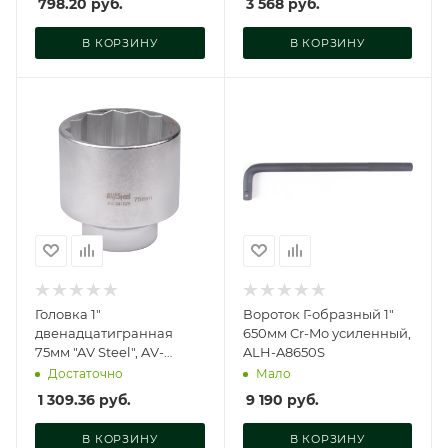
798.20
руб.
3 568
руб.
В КОРЗИНУ
В КОРЗИНУ
Головка 1"
Вороток Г-образный 1"
двенадцатигранная
650мм Cr-Mo усиленный,
75мм "AV Steel", AV-
ALH-A8650S
541075
Достаточно
Мало
1 309.36
руб.
9 190
руб.
В КОРЗИНУ
В КОРЗИНУ