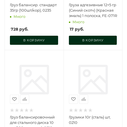
Груз балансир. стандарт
Груза адгезивные 12×5 гр
35гр (100шт/кор), 0235
(Синий скотч) (Красная
эмаль) 1 полоска, FE-071R
Много
Много
728
руб.
17
руб.
В КОРЗИНУ
В КОРЗИНУ
Груз балансировочный
Грузики 10г (сталь) шт,
для стального диска 10
0210