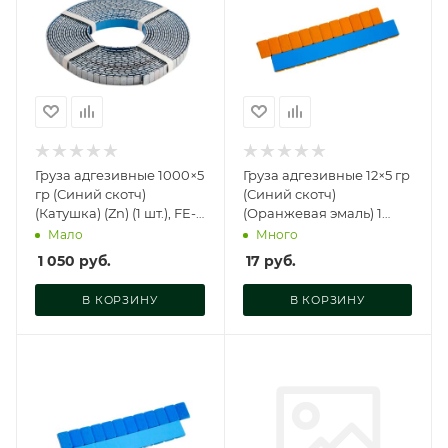
Груза адгезивные 1000×5
Груза адгезивные 12×5 гр
гр (Синий скотч)
(Синий скотч)
(Катушка) (Zn) (1 шт.), FE-
(Оранжевая эмаль) 1
070 RN/C
полоска, FE-071O
Мало
Много
1 050
руб.
17
руб.
В КОРЗИНУ
В КОРЗИНУ