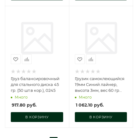
Груз балансировочный
Грузик самоклеющийся
для стального диска 45
19мм Синий лайнер,
гр. (50 шт.в кор.), 0245
высота 3мм, вес 60 гр
(50шт.в кор), GC0019
Много
Много
917.80
руб.
1 062.10
руб.
В КОРЗИНУ
В КОРЗИНУ