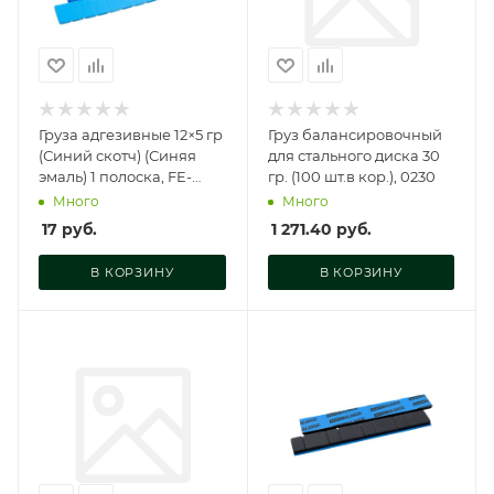
Груза адгезивные 12×5 гр
Груз балансировочный
(Синий скотч) (Синяя
для стального диска 30
эмаль) 1 полоска, FE-
гр. (100 шт.в кор.), 0230
071BL
Много
Много
17
руб.
1 271.40
руб.
В КОРЗИНУ
В КОРЗИНУ