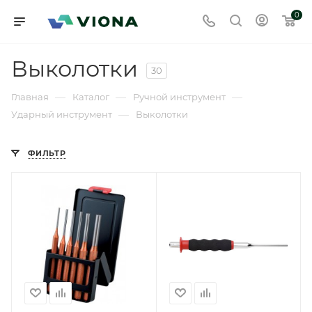
0
Выколотки
30
—
—
—
Главная
Каталог
Ручной инструмент
—
Ударный инструмент
Выколотки
ФИЛЬТР