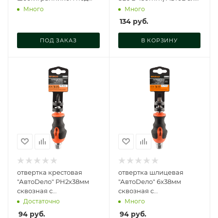
ключ (75-150 мм,
(), 39456
Много
Много
блистер) АвтоDело,
134
руб.
30876
ПОД ЗАКАЗ
В КОРЗИНУ
отвертка крестовая
отвертка шлицевая
"АвтоDело" PH2x38мм
"АвтоDело" 6х38мм
сквозная с
сквозная с
шестигранником под
шестигранником под
Достаточно
Много
ключ, 30860
ключ, 30850
94
руб.
94
руб.