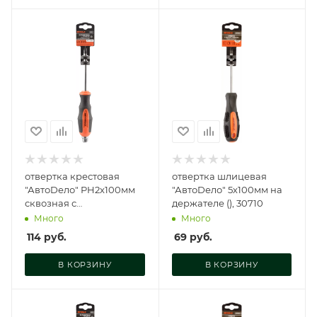
отвертка крестовая
отвертка шлицевая
"АвтоDело" PH2x100мм
"АвтоDело" 5х100мм на
сквозная с
держателе (), 30710
шестигранником под
Много
Много
ключ, 30861
114
руб.
69
руб.
В КОРЗИНУ
В КОРЗИНУ