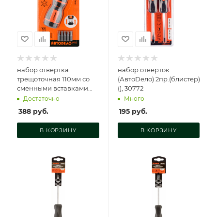
набор отвертка
набор отверток
трещоточная 110мм со
(АвтоDело) 2пр.(блистер)
сменными вставками
(), 30772
7пр (блистер) АвтоDело
Достаточно
Много
PRO (), 36707
388
руб.
195
руб.
В КОРЗИНУ
В КОРЗИНУ