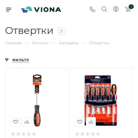
0
Отвертки
21
—
—
—
Главная
Каталог
Автодело
Отвертки
ФИЛЬТР