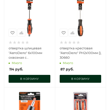
отвертка шлицевая
отвертка крестовая
"АвтоDело" 6х100мм
"АвтоDело" PH2x100мм (),
сквозная с
30660
шестигранником под
Много
Много
ключ, 30851
114
руб.
87
руб.
В КОРЗИНУ
В КОРЗИНУ