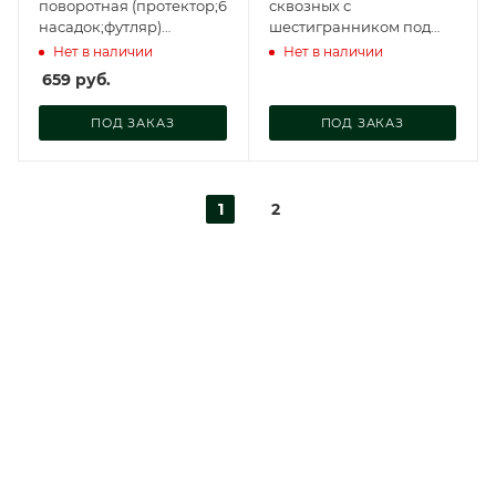
поворотная (протектор;6
сквозных с
насадок;футляр)
шестигранником под
АвтоDело (), 40001
ключ (кейс) АвтоDело,
Нет в наличии
Нет в наличии
30870
659
руб.
ПОД ЗАКАЗ
ПОД ЗАКАЗ
1
2