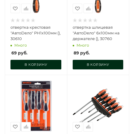
отвертка крестовая
отвертка шлицевая
"АвтоDело" PH1x100мм (),
"АвтоDело" 6х100мм на
30610
держателе (), 30760
Много
Много
69
руб.
89
руб.
В КОРЗИНУ
В КОРЗИНУ