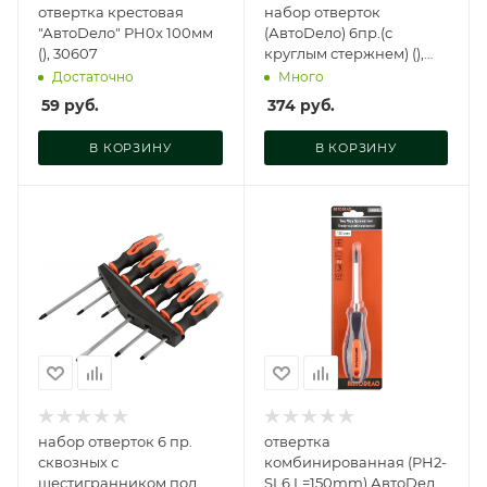
отвертка крестовая
набор отверток
"АвтоDело" PH0x 100мм
(АвтоDело) 6пр.(с
(), 30607
круглым стержнем) (),
30770
Достаточно
Много
59
руб.
374
руб.
В КОРЗИНУ
В КОРЗИНУ
набор отверток 6 пр.
отвертка
сквозных с
комбинированная (PH2-
шестигранником под
SL6 L=150mm) АвтоDело