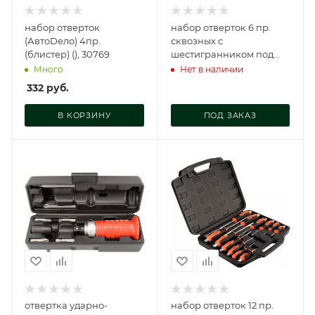
набор отверток
набор отверток 6 пр.
(АвтоDело) 4пр.
сквозных с
(блистер) (), 30769
шестигранником под
ключ (100-200 мм,
Много
Нет в наличии
блистер) АвтоDело,
332
руб.
30878
В КОРЗИНУ
ПОД ЗАКАЗ
отвертка ударно-
набор отверток 12 пр.