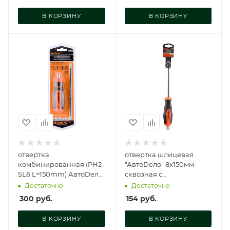
В КОРЗИНУ
В КОРЗИНУ
отвертка
отвертка шлицевая
комбинированная (PH2-
"АвтоDело" 8х150мм
SL6 L=150mm) АвтоDело
сквозная с
PRO (), 39572
шестигранником под
Достаточно
Достаточно
ключ, 30852
300
руб.
154
руб.
В КОРЗИНУ
В КОРЗИНУ