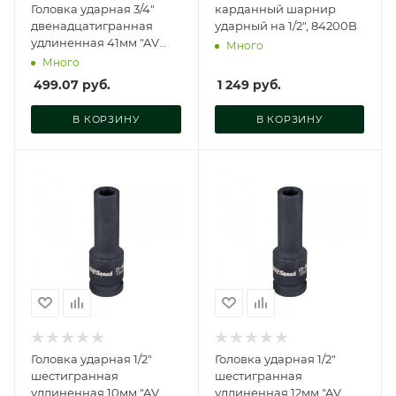
Головка ударная 3/4"
карданный шарнир
двенадцатигранная
ударный на 1/2", 84200B
удлиненная 41мм "AV
Много
Steel", AV-731141
Много
499.07
руб.
1 249
руб.
В КОРЗИНУ
В КОРЗИНУ
Головка ударная 1/2"
Головка ударная 1/2"
шестигранная
шестигранная
удлиненная 10мм "AV
удлиненная 12мм "AV