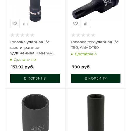
Головка ударная 1/2"
Головка torx ударная 1/2"
шестигранная
T90, A4MDT90
удлиненная 16мм "AV
Достаточно
Steel", AV-720116
Достаточно
153.92
руб.
790
руб.
В КОРЗИНУ
В КОРЗИНУ