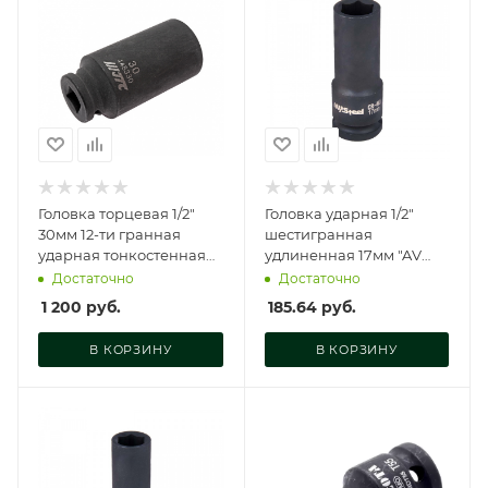
Головка торцевая 1/2"
Головка ударная 1/2"
30мм 12-ти гранная
шестигранная
ударная тонкостенная
удлиненная 17мм "AV
L=82мм JTC, JTC-448330
Steel", AV-720117
Достаточно
Достаточно
1 200
руб.
185.64
руб.
В КОРЗИНУ
В КОРЗИНУ