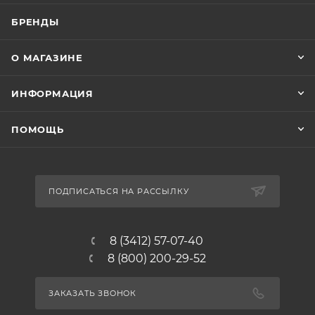
БРЕНДЫ
О МАГАЗИНЕ
ИНФОРМАЦИЯ
ПОМОЩЬ
ПОДПИСАТЬСЯ НА РАССЫЛКУ
8 (3412) 57-07-40
8 (800) 200-29-52
ЗАКАЗАТЬ ЗВОНОК