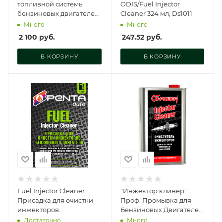
топливной системы
ODIS/Fuel Injector
бензиновых двигателей
Cleaner 324 мл, Ds1011
RAVENOL Petrol System
Много
Много
Cleaner (0,3 л), 1390202-
2 100
руб.
247.52
руб.
300-05-000
В КОРЗИНУ
В КОРЗИНУ
Fuel Injector Cleaner
"Инжектор клинер"
Присадка для очистки
Проф. Промывка для
инжекторов
Бензиновых Двигателей,
бензинового двигателя,
1000 мл, GP-1000
Достаточно
Много