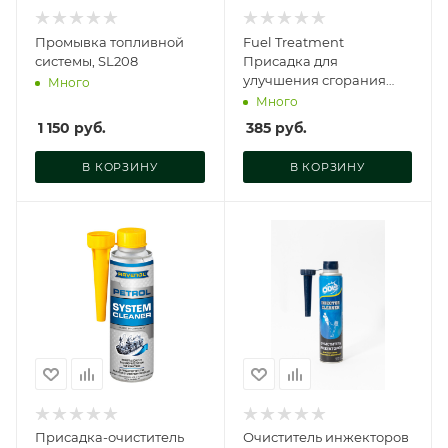
Промывка топливной
Fuel Treatment
системы, SL208
Присадка для
улучшения сгорания
Много
бензина, очистки
Много
сажевого фильтра и
1 150
руб.
385
руб.
топливной, P21127
В КОРЗИНУ
В КОРЗИНУ
Присадка-очиститель
Очиститель инжекторов