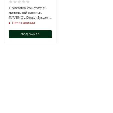
Присадка-очиститель
дизельной системы
RAVENOL Diesel System
Cleaner (0,3 л), 1390243-
Нет в наличии
300-05-000
ПОД ЗАКАЗ