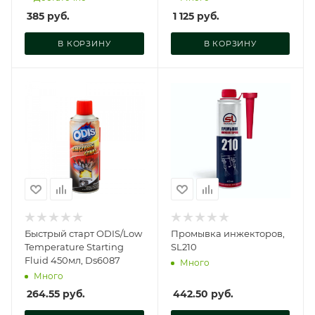
P22354
385
руб.
1 125
руб.
В КОРЗИНУ
В КОРЗИНУ
Быстрый старт ODIS/Low
Промывка инжекторов,
Temperature Starting
SL210
Fluid 450мл, Ds6087
Много
Много
264.55
руб.
442.50
руб.