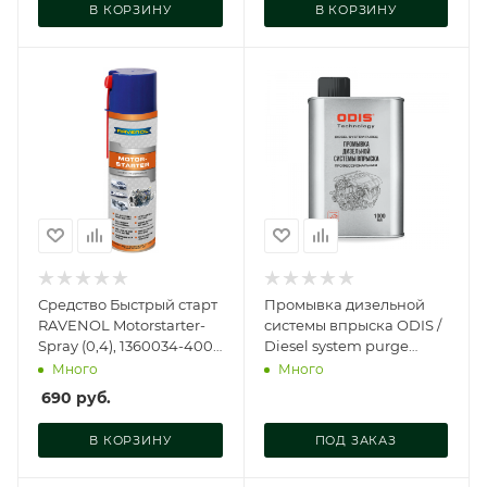
В КОРЗИНУ
В КОРЗИНУ
Средство Быстрый старт
Промывка дизельной
RAVENOL Motorstarter-
системы впрыска ODIS /
Spray (0,4), 1360034-400-
Diesel system purge
05-000
(Upgrade), Ds8095
Много
Много
690
руб.
В КОРЗИНУ
ПОД ЗАКАЗ