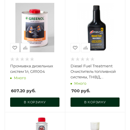
Промывка дизельных
Diesel Fuel Treatment
систем 1л, GR1004
Очиститель топливной
системы, ТНВД,
Много
форсунок дизельного
Много
двигателя, P30330
607.20
руб.
700
руб.
В КОРЗИНУ
В КОРЗИНУ