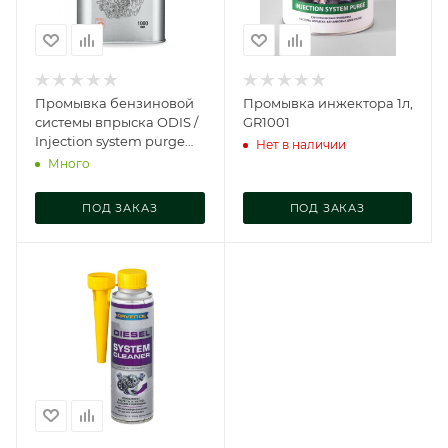
Промывка бензиновой
Промывка инжектора 1л,
системы впрыска ODIS /
GR1001
Injection system purge
Нет в наличии
(Upgrade), Ds7095
Много
ПОД ЗАКАЗ
ПОД ЗАКАЗ