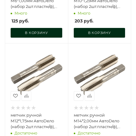
М6*1,00мм АвтоDело
М10*1,25мм АвтоDело
(набор 2шт.пластм/ф),
(набор 2шт.пластм/ф),
40821
40793
Много
Много
125
руб.
203
руб.
В КОРЗИНУ
В КОРЗИНУ
метчик ручной
метчик ручной
М12*1,75мм АвтоDело
М14*2,00мм АвтоDело
(набор 2шт.пластм/ф),
(набор 2шт.пластм/ф),
40799
40802
Достаточно
Достаточно