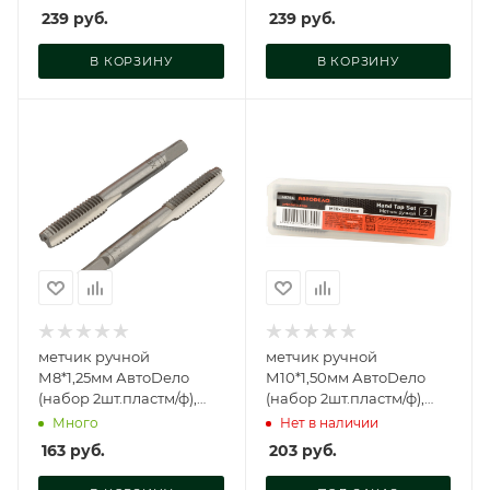
239
руб.
239
руб.
В КОРЗИНУ
В КОРЗИНУ
метчик ручной
метчик ручной
М8*1,25мм АвтоDело
М10*1,50мм АвтоDело
(набор 2шт.пластм/ф),
(набор 2шт.пластм/ф),
40823
40794
Много
Нет в наличии
163
руб.
203
руб.