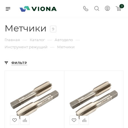
0
Метчики
9
—
—
—
Главная
Каталог
Автодело
—
Инструмент режущий
Метчики
ФИЛЬТР