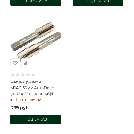
В КОРЗИНУ
ПОД ЗАКАЗ
метчик ручной
М14*1,50мм АвтоDело
(набор 2шт.пластм/ф),
40801
Нет в наличии
239
руб.
ПОД ЗАКАЗ