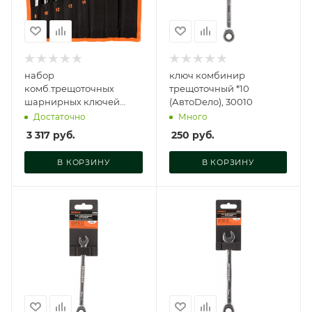
набор
ключ комбинир
комб.трещоточных
трещоточный *10
шарнирных ключей
(АвтоDело), 30010
(АвтоDело) 8шт.(сумка),
Достаточно
Много
30228
3 317
руб.
250
руб.
В КОРЗИНУ
В КОРЗИНУ