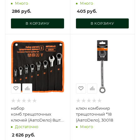
Много
Много
286
руб.
405
руб.
В КОРЗИНУ
В КОРЗИНУ
набор
ключ комбинир
комб.трещоточных
трещоточный *18
ключей (АвтоDело) 8шт.
(АвтоDело), 30018
(сумка), 30029
Достаточно
Много
2 626
руб.