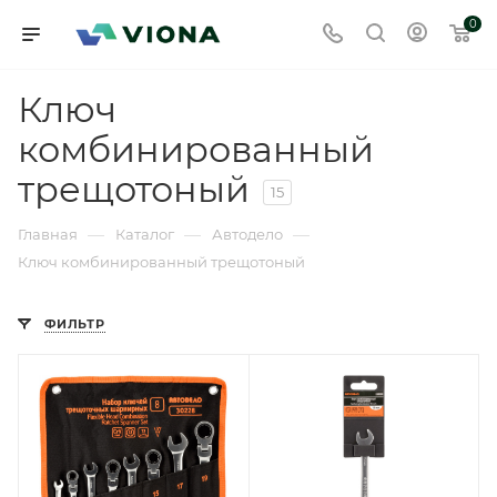
0
Ключ
комбинированный
трещотоный
15
—
—
—
Главная
Каталог
Автодело
Ключ комбинированный трещотоный
ФИЛЬТР