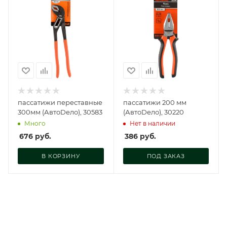
пассатижи переставные
пассатижи 200 мм
300мм (АвтоDело), 30583
(АвтоDело), 30220
Много
Нет в наличии
676
руб.
386
руб.
В КОРЗИНУ
ПОД ЗАКАЗ