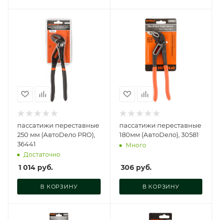
пассатижи переставные
пассатижи переставные
250 мм (АвтоDело PRO),
180мм (АвтоDело), 30581
36441
Много
Достаточно
1 014
руб.
306
руб.
В КОРЗИНУ
В КОРЗИНУ