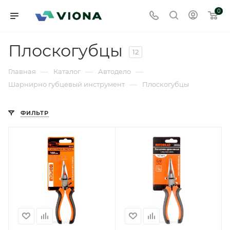
0
Плоскогубцы
12
—
—
—
Главная
Каталог
Автодело
—
Шарнирно губцевый инструмент
Плоскогубцы
ФИЛЬТР