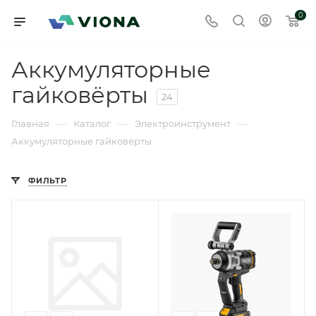
0
Аккумуляторные
гайковёрты
24
—
—
—
Главная
Каталог
Электроинструмент
Аккумуляторные гайковёрты
ФИЛЬТР