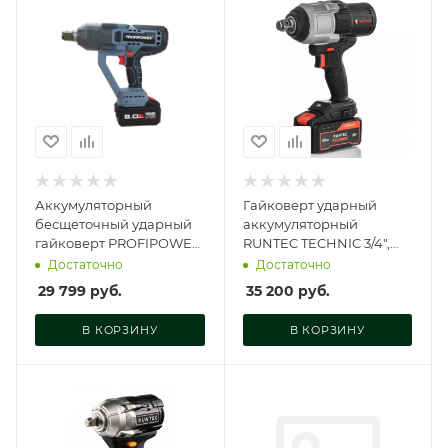
Аккумуляторный
Гайковерт ударный
бесщеточный ударный
аккумуляторный
гайковерт PROFIPOWER
RUNTEC TECHNIC 3/4",
T-2500N (18В,Li-ion-1шт,
20В, 2*6Ач, 1400Нм, RT-
Достаточно
Достаточно
8.0Ач, E0189
IW1400T
29 799
руб.
35 200
руб.
В КОРЗИНУ
В КОРЗИНУ