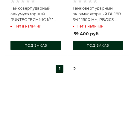
Гайковерт ударный
Гайковерт ударный
аккумуляторный
аккумуляторный BL 18В
RUNTEC TECHNIC 1/2",
3/4", 1500 Нм, PBA103-
20В, 2*4Ач, 800Нм, RT-
1500
Нет в наличии
Нет в наличии
IW800T
59 400
руб.
ПОД ЗАКАЗ
ПОД ЗАКАЗ
1
2