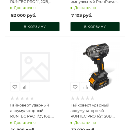
RUNTEC PRO 1", 20В,
импульсный ProfiPower
2*9Ач, 2300Нм RUNTEC,
MKDTW-18B (Li-ion-2шт,
Достаточно
Достаточно
RT-IW2101
4.0Ач, 330Нм, E0081
82 000
руб.
7 103
руб.
В КОРЗИНУ
В КОРЗИНУ
Гайковерт ударный
Гайковерт ударный
аккумуляторный
аккумуляторный
RUNTEC PRO 1/2", 16В,
RUNTEC PRO 1/2", 20В,
2*2Ач, 180Нм RUNTEC,
2*4Ач, 750Нм, RT-IW750
Достаточно
Достаточно
RT-IW180