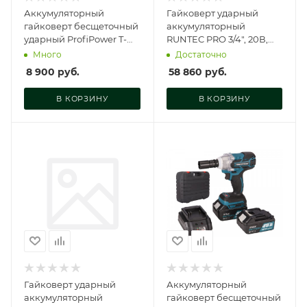
Аккумуляторный
Гайковерт ударный
гайковерт бесщеточный
аккумуляторный
ударный ProfiPower T-
RUNTEC PRO 3/4", 20В,
900N (Li-ion-1шт, 4.0Ач,
2*6Ач, 1600Нм, RT-
Много
Достаточно
900Нм, удар, E0186
IW1600
8 900
руб.
58 860
руб.
В КОРЗИНУ
В КОРЗИНУ
Гайковерт ударный
Аккумуляторный
аккумуляторный
гайковерт бесщеточный