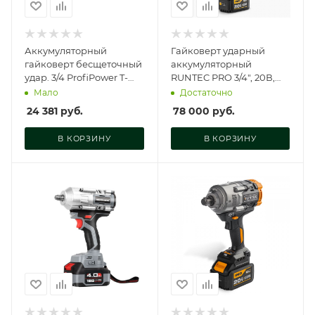
Аккумуляторный
Гайковерт ударный
гайковерт бесщеточный
аккумуляторный
удар. 3/4 ProfiPower T-
RUNTEC PRO 3/4", 20В,
2000N(Li-ion-
2*9Ач, 2100Нм, RT-IW2100
Мало
Достаточно
1шт,6.0Ач,2000Нм,ад,
24 381
руб.
78 000
руб.
E0187
В КОРЗИНУ
В КОРЗИНУ