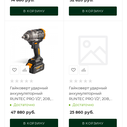
14 880
руб.
32 820
руб.
В КОРЗИНУ
В КОРЗИНУ
Гайковерт ударный
Гайковерт ударный
аккумуляторный
аккумуляторный
RUNTEC PRO 1/2", 20В,
RUNTEC PRO 1/2", 20В,
2*4Ач, 1100Нм, RT-IW1100
2*4Ач, 500Нм, RT-IW500
Достаточно
Достаточно
47 880
руб.
25 860
руб.
В КОРЗИНУ
В КОРЗИНУ