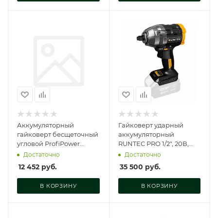
Аккумуляторный
Гайковерт ударный
гайковерт бесщеточный
аккумуляторный
угловой ProfiPower
RUNTEC PRO 1/2", 20В,
CNDTW-18B (Li-ion-2шт,
1100Нм RUNTEC, RT-
Достаточно
Достаточно
2.0Ач, 440Нм, З, E0127
IW1100W
12 452
руб.
35 500
руб.
В КОРЗИНУ
В КОРЗИНУ