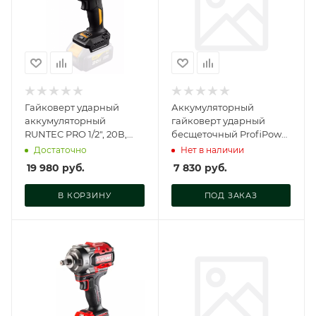
Гайковерт ударный
Аккумуляторный
аккумуляторный
гайковерт ударный
RUNTEC PRO 1/2", 20В,
бесщеточный ProfiPower
750Нм RUNTEC, RT-
DWDTW-18V (Li-ion-1шт,
Достаточно
Нет в наличии
IW750W
4.0Ач, 600Нм, E0105
19 980
руб.
7 830
руб.
В КОРЗИНУ
ПОД ЗАКАЗ