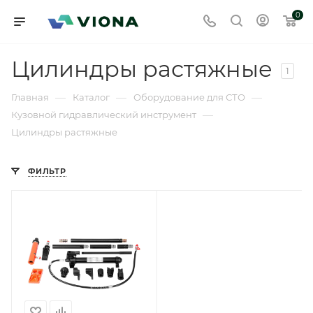
0
Цилиндры растяжные
1
—
—
—
Главная
Каталог
Оборудование для СТО
—
Кузовной гидравлический инструмент
Цилиндры растяжные
ФИЛЬТР