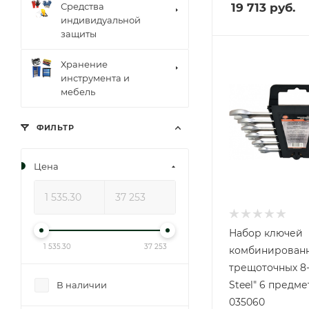
Средства
19 713
руб.
индивидуальной
защиты
Хранение
инструмента и
мебель
ФИЛЬТР
Цена
Набор ключей
1 535.30
37 253
комбинирован
трещоточных 8-
Steel" 6 предме
В наличии
035060