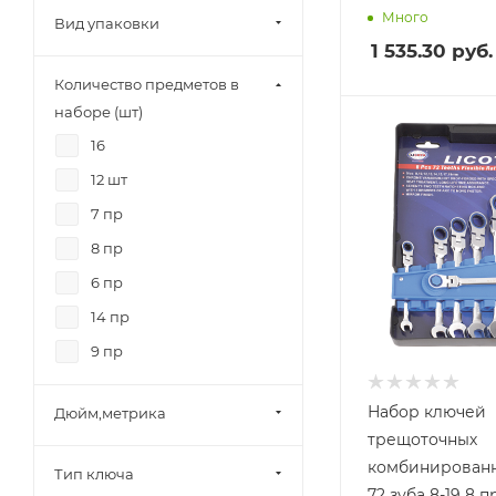
Много
Вид упаковки
1 535.30
руб.
Количество предметов в
наборе (шт)
16
12 шт
7 пр
8 пр
6 пр
14 пр
9 пр
Набор ключей
Дюйм,метрика
трещоточных
комбинированн
Тип ключа
72 зуба 8-19 8 