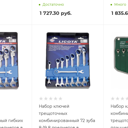
Достаточно
Много
1 727.30
руб.
1 835.
Набор ключей
Набор 
трещоточных
комбин
ый гибких
комбинированный 72 зуба
трещото
предметов в
8-19 8 предметов в
планшет 