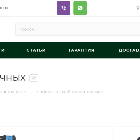
ОНОК
ГИ
СТАТЬИ
ГАРАНТИЯ
ДОСТАВ
очных
22
—
ещеточные
Наборы ключей трещоточных