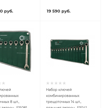
60
руб.
19 590
руб.
ключей
Набор ключей
ированных
комбинированных
чных 8 шт.,
трещоточных 14 шт.,
тетрон., 515081
планшет тетрон., 515141