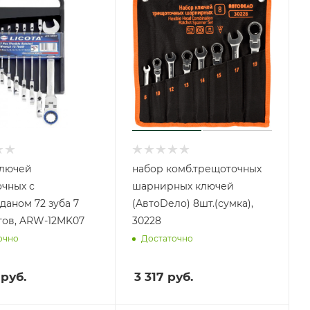
ключей
набор комб.трещоточных
чных с
шарнирных ключей
даном 72 зуба 7
(АвтоDело) 8шт.(сумка),
ов, ARW-12MK07
30228
очно
Достаточно
руб.
3 317
руб.