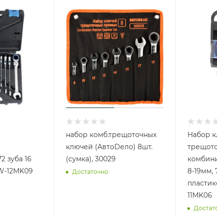
набор комб.трещоточных
Набор 
ключей (АвтоDело) 8шт.
трещот
2 зуба 16
(сумка), 30029
комбини
W-12MK09
8-19мм,
Достаточно
пластик
11MK06
Достат