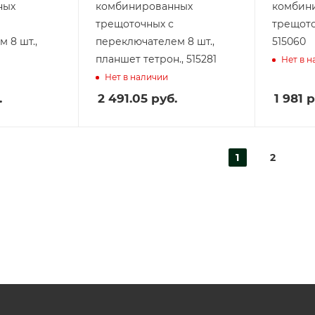
ных
комбинированных
комбин
трещоточных с
трещото
 8 шт.,
переключателем 8 шт.,
515060
планшет тетрон., 515281
Нет в 
Нет в наличии
.
2 491.05
руб.
1 981
р
1
2