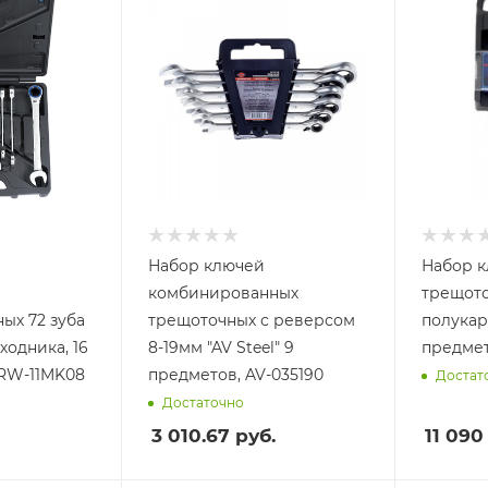
Набор ключей
Набор 
комбинированных
трещото
ых 72 зуба
трещоточных с реверсом
полукар
ходника, 16
8-19мм "AV Steel" 9
предмет
ARW-11MK08
предметов, AV-035190
Достат
Достаточно
3 010.67
руб.
11 090