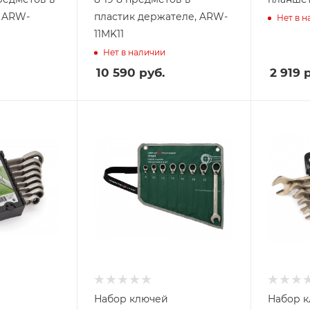
, ARW-
пластик держателе, ARW-
Нет в 
11MK11
Нет в наличии
10 590
руб.
2 919
р
Набор ключей
Набор 