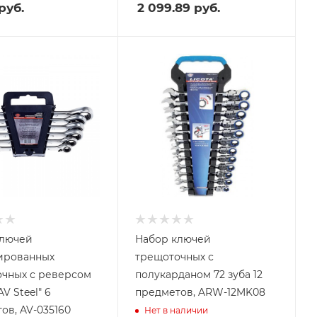
руб.
2 099.89
руб.
ключей
Набор ключей
ированных
трещоточных с
чных с реверсом
полукарданом 72 зуба 12
AV Steel" 6
предметов, ARW-12MK08
ов, AV-035160
Нет в наличии