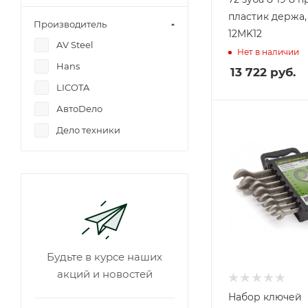
пластик держа
Производитель
12MK12
AV Steel
Нет в наличии
Hans
13 722
руб.
LICOTA
АвтоDело
Дело техники
Будьте в курсе наших
акций и новостей
Набор ключей