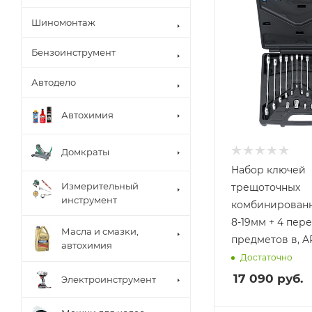
Шиномонтаж
Бензоинструмент
Автодело
Автохимия
Домкраты
Набор ключей
Измерительный
трещоточных
инструмент
комбинированн
8-19мм + 4 пере
Масла и смазки,
предметов в, 
автохимия
Достаточно
17 090
руб.
Электроинструмент