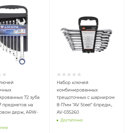
ключей
Набор ключей
очных
комбинированных
рованных 72 зуба
трещоточных с шарниром
 7 предметов на
8-17мм "AV Steel" 6предм.,
овом держ, ARW-
AV-035260
Достаточно
очно