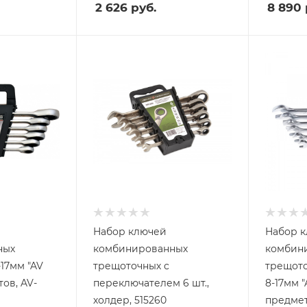
2 626
руб.
8 890
Набор ключей
Набор 
ных
комбинированных
комбин
17мм "AV
трещоточных с
трещото
тов, AV-
переключателем 6 шт.,
8-17мм "
холдер, 515260
предмет