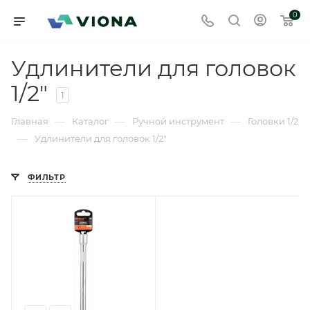
0
Удлинители для головок
1/2"
1
—
—
—
Главная
Каталог
Ручной инструмент
Головки 1/2
—
Удлинители для головок 1/2"
ФИЛЬТР