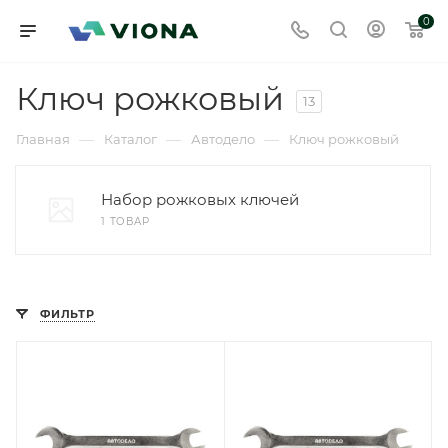
0
Ключ рожковый
13
—
—
—
Главная
Каталог
Автодело
Ключ рожковый
Набор рожковых ключей
1 ТОВАР
ФИЛЬТР