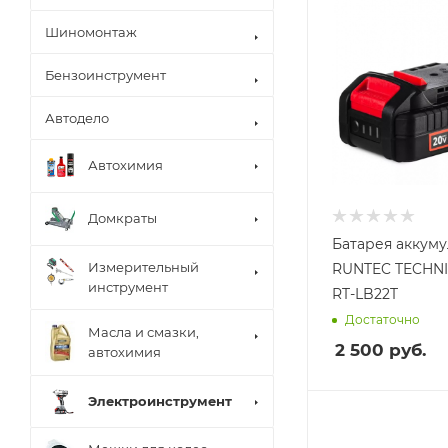
Шиномонтаж
Бензоинструмент
Автодело
Автохимия
Домкраты
Батарея аккум
Измерительный
RUNTEC TECHNIC
инструмент
RT-LB22T
Достаточно
Масла и смазки,
2 500
руб.
автохимия
Электроинструмент