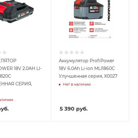
УЛЯТОР
Аккумулятор ProfiPower
WER 18V 2.0AH LI-
18V 6.0Ah Li-ion MLI1860C
1820C
Улучшенная серия, X0027
ННАЯ СЕРИЯ,
Нет в наличии
наличии
уб.
5 390
руб.