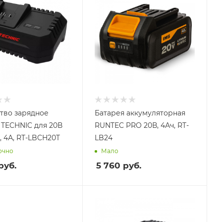
тво зарядное
Батарея аккумуляторная
TECHNIC для 20В
RUNTEC PRO 20В, 4Ач, RT-
, 4А, RT-LBCH20T
LB24
очно
Мало
руб.
5 760
руб.