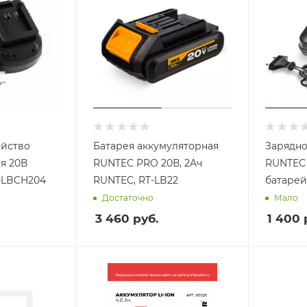
ойство
Батарея аккумуляторная
Зарядно
я 20В
RUNTEC PRO 20В, 2Ач
RUNTEC 
T-LBCH204
RUNTEC, RT-LB22
батарей
Достаточно
Мало
3 460
руб.
1 400