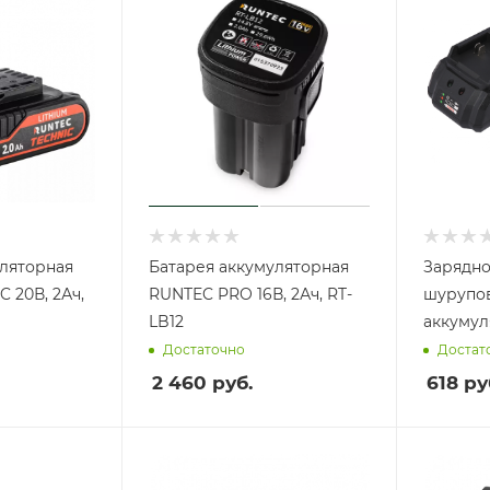
уляторная
Батарея аккумуляторная
Зарядно
 20В, 2Ач,
RUNTEC PRO 16В, 2Ач, RT-
шурупов
LB12
аккумуля
Достаточно
Достат
2 460
руб.
618
ру