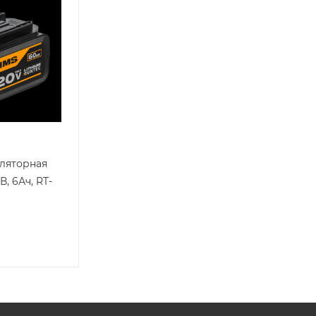
уляторная
, 6Ач, RT-