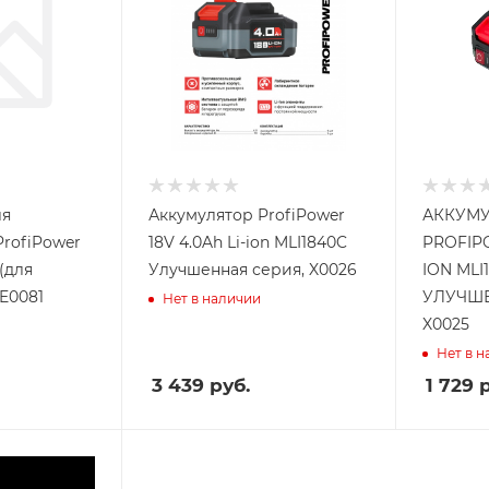
ля
Аккумулятор ProfiPower
АККУМ
rofiPower
18V 4.0Ah Li-ion MLI1840C
PROFIPO
 (для
Улучшенная серия, X0026
ION MLI
E0081
УЛУЧШЕ
Нет в наличии
X0025
Нет в 
3 439
руб.
1 729
р