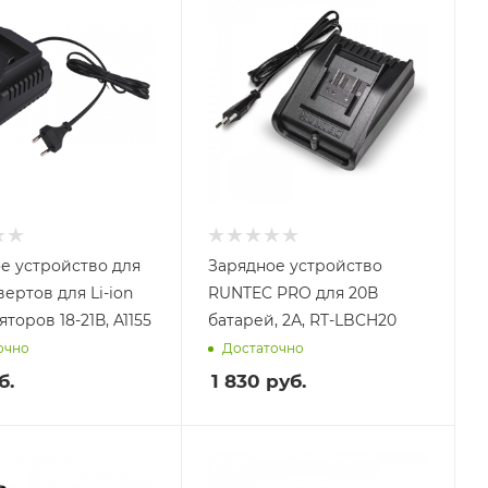
е устройство для
Зарядное устройство
ертов для Li-ion
RUNTEC PRO для 20В
торов 18-21В, A1155
батарей, 2А, RT-LBCH20
очно
Достаточно
б.
1 830
руб.