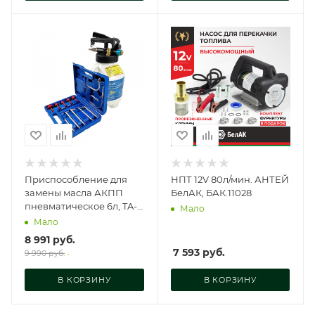
Приспособление для
НПТ 12V 80л/мин. АНТЕЙ
замены масла АКПП
БелАК, БАК.11028
пневматическое 6л, TA-
Мало
AC001
Мало
8 991
руб.
7 593
руб.
9 990
руб.
В КОРЗИНУ
В КОРЗИНУ