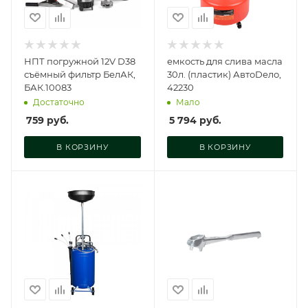
НПТ погружной 12V D38
емкость для слива масла
съёмный фильтр БелАК,
30л. (пластик) АвтоDело,
БАК.10083
42230
Достаточно
Мало
759
руб.
5 794
руб.
В КОРЗИНУ
В КОРЗИНУ