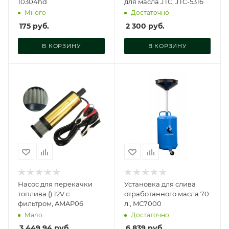
10304hd
для масла JTC, JTC-5316
Много
Достаточно
175
руб.
2 300
руб.
В КОРЗИНУ
В КОРЗИНУ
Насос для перекачки
Установка для слива
топлива () 12V c
отработанного масла 70
фильтром, AMAP06
л., MC7000
Мало
Достаточно
3 449.94
руб.
6 839
руб.