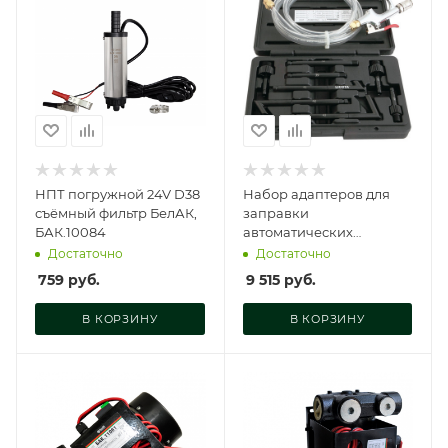
НПТ погружной 24V D38
Набор адаптеров для
съёмный фильтр БелАК,
заправки
БАК.10084
автоматических
коробок передач, 8
Достаточно
Достаточно
предметов, ATS-3003A-
759
руб.
9 515
руб.
PS1
В КОРЗИНУ
В КОРЗИНУ