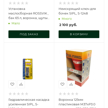
Установка
Неискрящий ключ для
маслосборная ROSSVIK ,
бочек SIPL, S-1248
бак 65 л, воронка, щупы,
Много
синий, V-2084
Мало
2 100
руб.
ПОД ЗАКАЗ
В КОРЗИНУ
Гидравлическая насадка
Воронка 125мм
усиленная SIPL, S-
пластиковая М37хP3.0