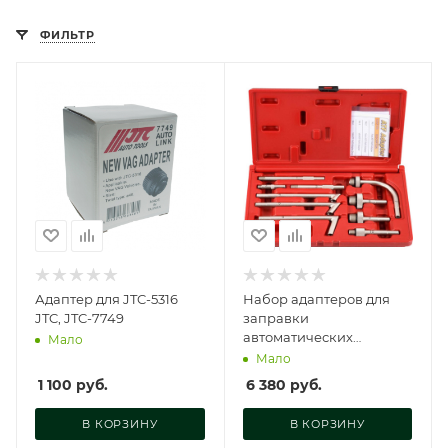
ФИЛЬТР
Адаптер для JTC-5316
Набор адаптеров для
JTC, JTC-7749
заправки
автоматических
Мало
коробок передач, 10
Мало
предметов, ATS-3004-PS1
1 100
руб.
6 380
руб.
В КОРЗИНУ
В КОРЗИНУ